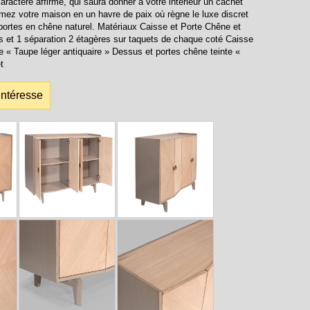
ractère affirmé, qui saura donner à votre intérieur un cachet
rmez votre maison en un havre de paix où règne le luxe discret
 portes en chêne naturel. Matériaux Caisse et Porte Chêne et
 et 1 séparation 2 étagères sur taquets de chaque coté Caisse
e « Taupe léger antiquaire » Dessus et portes chêne teinte «
t
intéresse