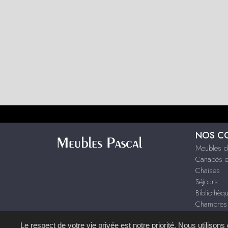
NOS C
Meubles d
Canapés et
Chaises
Séjours
Bibliothèq
Chambres
Décoration
Le respect de votre vie privée est notre priorité. Nous utilison