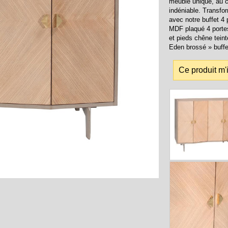
meuble unique, au ca
indéniable. Transfo
avec notre buffet 4
MDF plaqué 4 portes
et pieds chêne teint
Eden brossé » buffe
Ce produit m'