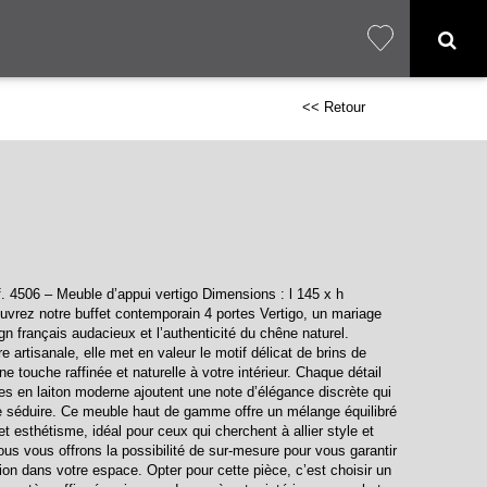
<< Retour
. 4506 – Meuble d’appui vertigo Dimensions : l 145 x h
vrez notre buffet contemporain 4 portes Vertigo, un mariage
gn français audacieux et l’authenticité du chêne naturel.
 artisanale, elle met en valeur le motif délicat de brins de
ne touche raffinée et naturelle à votre intérieur. Chaque détail
es en laiton moderne ajoutent une note d’élégance discrète qui
 séduire. Ce meuble haut de gamme offre un mélange équilibré
 et esthétisme, idéal pour ceux qui cherchent à allier style et
nous vous offrons la possibilité de sur-mesure pour vous garantir
tion dans votre espace. Opter pour cette pièce, c’est choisir un