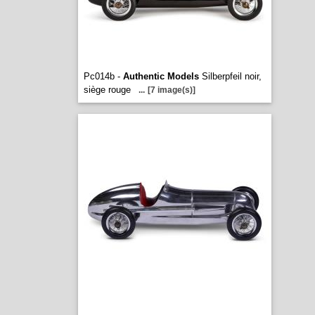
Pc014b -
Authentic Models
Silberpfeil noir,
siège rouge
...
[7 image(s)]