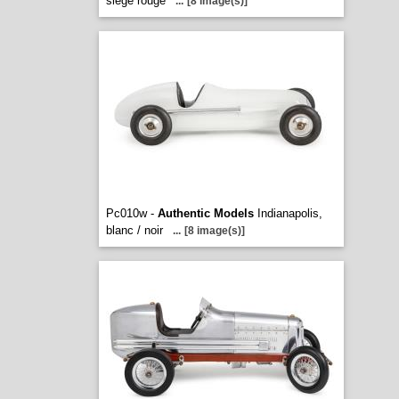
siège rouge
...
[8 image(s)]
Pc010w -
Authentic Models
Indianapolis,
blanc / noir
...
[8 image(s)]