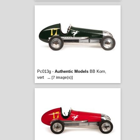
Pc013g -
Authentic Models
BB Korn,
vert
...
[7 image(s)]