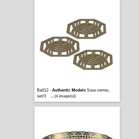
Ba012 -
Authentic Models
Sous-verres,
set/3
...
[4 image(s)]