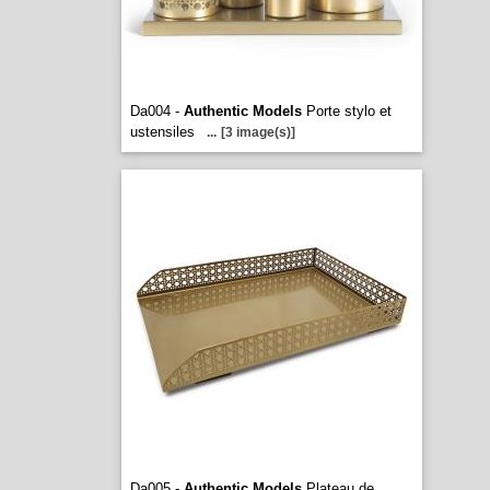
Da004 -
Authentic Models
Porte stylo et
ustensiles
...
[3 image(s)]
Da005 -
Authentic Models
Plateau de