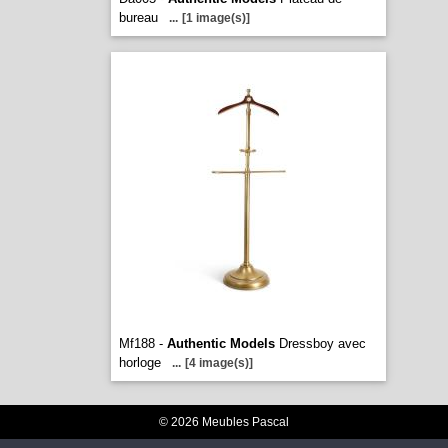
bureau
...
[1 image(s)]
Mf188 -
Authentic Models
Dressboy avec
horloge
...
[4 image(s)]
© 2026 Meubles Pascal