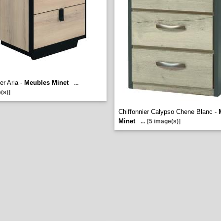
er Aria -
Meubles Minet
...
(s)]
Chiffonnier Calypso Chene Blanc -
Minet
...
[5 image(s)]