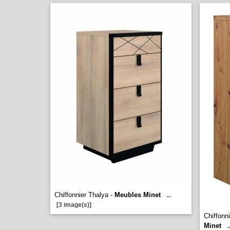
Chiffonnier Thalya -
Meubles Minet
...
[3 image(s)]
Chiffon
Minet
..