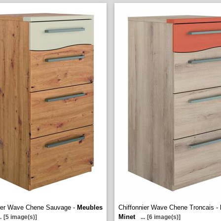
nier Wave Chene Sauvage -
Meubles
Chiffonnier Wave Chene Troncais -
Minet
.
[5 image(s)]
...
[6 image(s)]