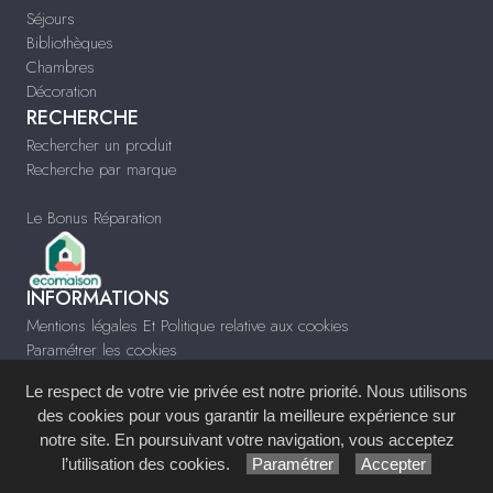
Séjours
Bibliothèques
Chambres
Décoration
RECHERCHE
Rechercher un produit
Recherche par marque
Le Bonus Réparation
INFORMATIONS
Mentions légales Et Politique relative aux cookies
Paramétrer les cookies
Infos & Contact
Le respect de votre vie privée est notre priorité. Nous utilisons
www.meubles-pascal.fr
des cookies pour vous garantir la meilleure expérience sur
notre site. En poursuivant votre navigation, vous acceptez
Site réalisé avec le
Système de Gestion de Contenu (SGC)
imagenia
, créé et
l’utilisation des cookies.
Paramétrer
Accepter
développé en France par
mémoire d'images
.