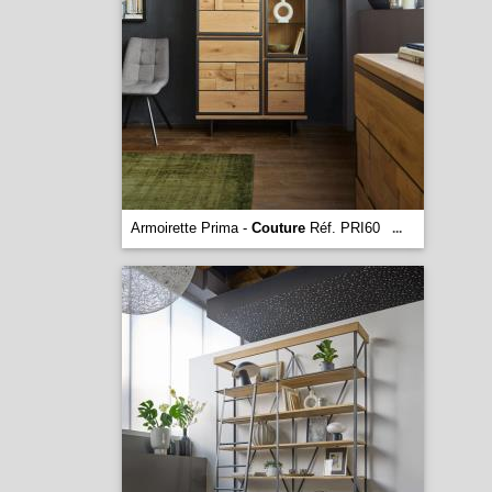
Armoirette Prima -
Couture
Réf. PRI60
...