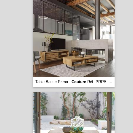
Table Basse Prima -
Couture
Réf. PRI75
...