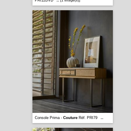
PRI12BVD
...
[1 image(s)]
Console Prima -
Couture
Réf. PRI79
...