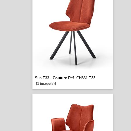
Sun T33 -
Couture
Réf. CH861.T33
...
[1 image(s)]