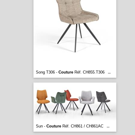
Song T306 -
Couture
Réf. CH855.T306
...
Sun -
Couture
Réf. CH861 / CH861AC
...