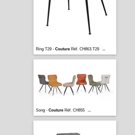
Ring T29 -
Couture
Réf. CH863.T29
...
Song -
Couture
Réf. CH855
...