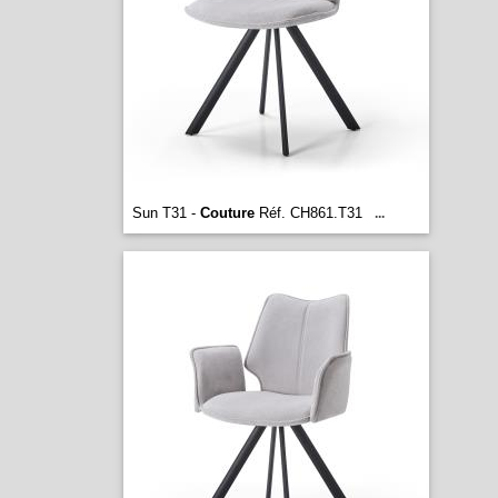
Sun T31 -
Couture
Réf. CH861.T31
...