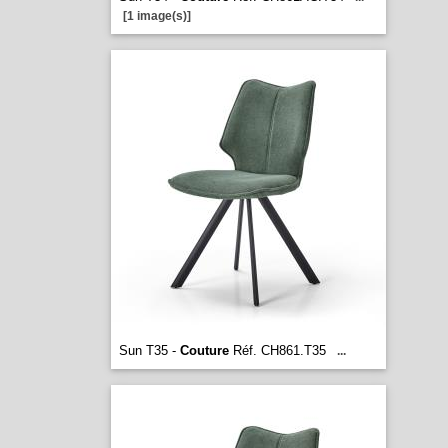
[1 image(s)]
Sun T35 -
Couture
Réf. CH861.T35
...