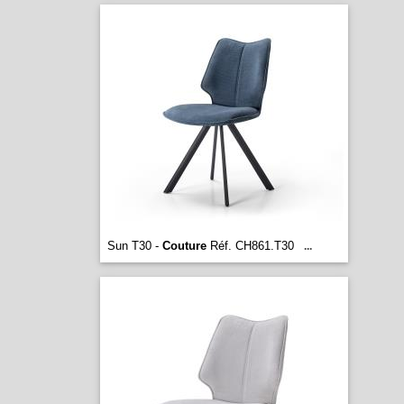
Sun T30 -
Couture
Réf. CH861.T30
...