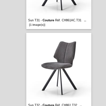
Sun T31 -
Couture
Réf. CH861AC.T31
...
[1 image(s)]
Sun T32 -
Couture
Réf. CH861.T32
...