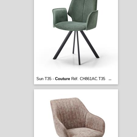
Sun T35 -
Couture
Réf. CH861AC.T35
...