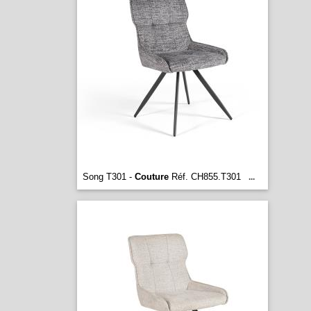
Song T301 -
Couture
Réf. CH855.T301
...