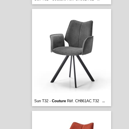
Sun T32 -
Couture
Réf. CH861AC.T32
...