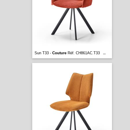
Sun T33 -
Couture
Réf. CH861AC.T33
...