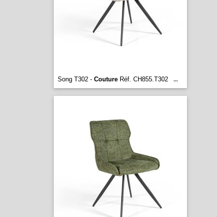
Song T302 -
Couture
Réf. CH855.T302
...