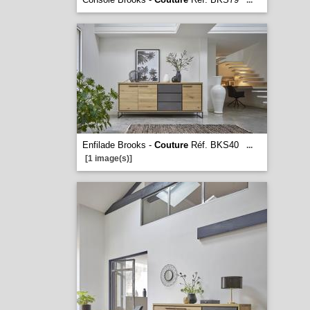
...
Enfilade Brooks -
Couture
Réf. BKS40
...
[1 image(s)]