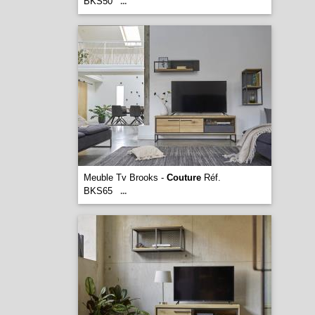
BKS50
...
Meuble Tv Brooks -
Couture
Réf.
BKS65
...