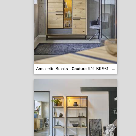
Armoirette Brooks -
Couture
Réf. BKS61
...