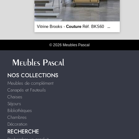
Vitrine Brooks -
Couture
Réf. BKS60
...
© 2026 Meubles Pascal
NOS COLLECTIONS
Meubles de complément
Canapés et Fauteuils
Chaises
Séjours
Bibliothèques
Chambres
Décoration
RECHERCHE