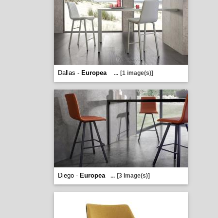
Dallas -
Europea
...
[1 image(s)]
Diego -
Europea
...
[3 image(s)]