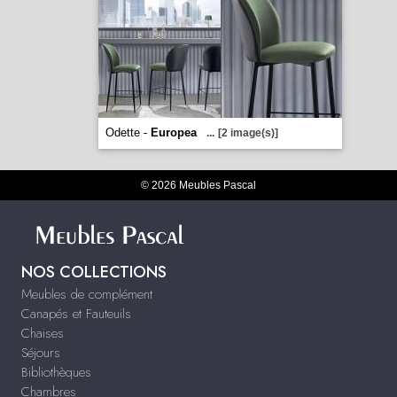
Odette -
Europea
...
[2 image(s)]
© 2026 Meubles Pascal
NOS COLLECTIONS
Meubles de complément
Canapés et Fauteuils
Chaises
Séjours
Bibliothèques
Chambres