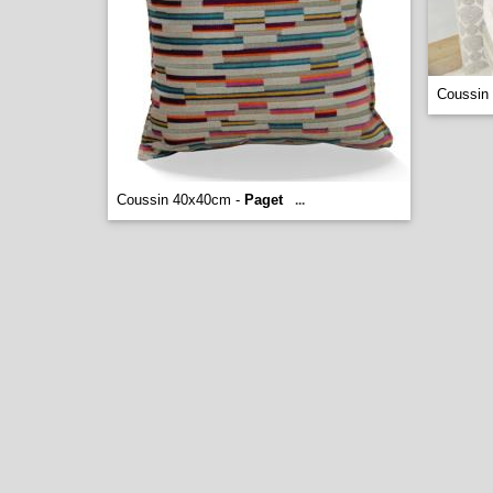
Coussin 
Coussin 40x40cm -
Paget
...