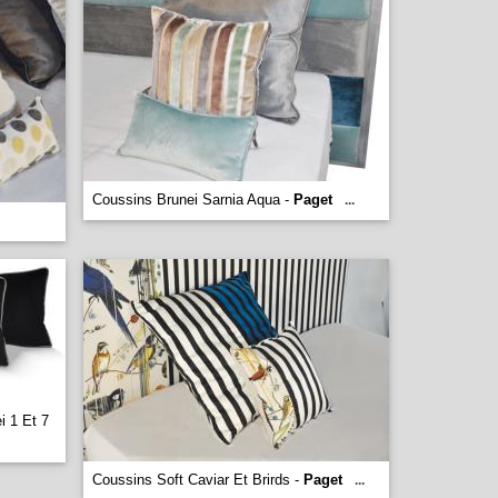
Coussins Brunei Sarnia Aqua -
Paget
...
i 1 Et 7
Coussins Soft Caviar Et Brirds -
Paget
...