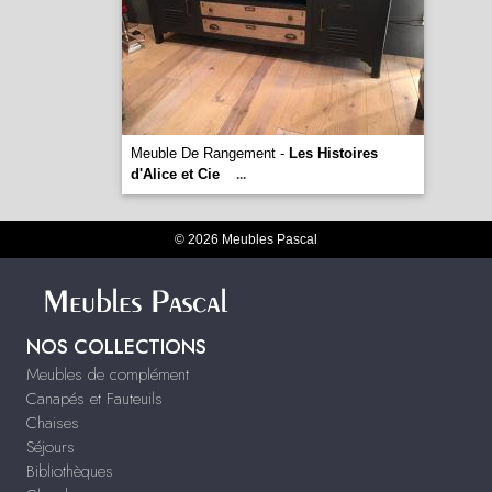
Meuble De Rangement -
Les Histoires
d'Alice et Cie
...
© 2026 Meubles Pascal
NOS COLLECTIONS
Meubles de complément
Canapés et Fauteuils
Chaises
Séjours
Bibliothèques