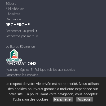
Séjours
Bibliothèques
Chambres
Décoration
RECHERCHE
Rechercher un produit
Recherche par marque
Le Bonus Réparation
INFORMATIONS
Mentions légales Et Politique relative aux cookies
Paramétrer les cookies
Infos & Contact
Le respect de votre vie privée est notre priorité. Nous utilisons
www.meubles-pascal.fr
des cookies pour vous garantir la meilleure expérience sur
notre site. En poursuivant votre navigation, vous acceptez
Site réalisé avec le
Système de Gestion de Contenu (SGC)
imagenia
, créé et
l’utilisation des cookies.
Paramétrer
Accepter
développé en France par
mémoire d'images
.