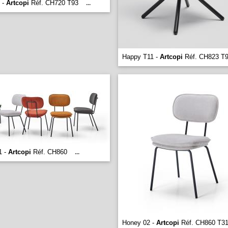
 -
Artcopi
Réf. CH720 T93
...
Happy T11 -
Artcopi
Réf. CH823 T
1 -
Artcopi
Réf. CH860
...
Honey 02 -
Artcopi
Réf. CH860 T3