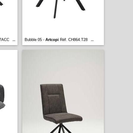
27ACC
Bubble 05 -
Artcopi
Réf. CH864.T28
...
...