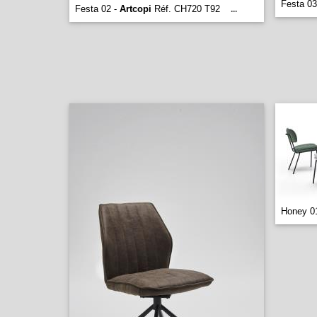
Festa 03
Festa 02 -
Artcopi
Réf. CH720 T92
...
Honey 0