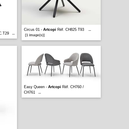
Circus 01 -
Artcopi
Réf. CH825 T93
...
C.T29
...
[1 image(s)]
Easy Queen -
Artcopi
Réf. CH760 /
CH761
...