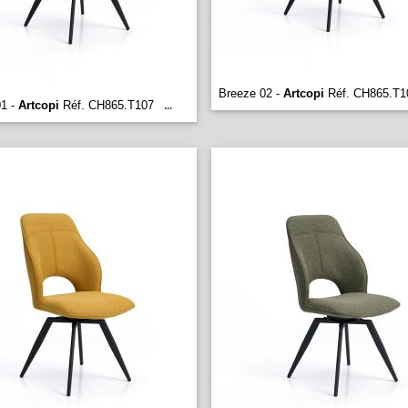
Breeze 02 -
Artcopi
Réf. CH865.T1
01 -
Artcopi
Réf. CH865.T107
...