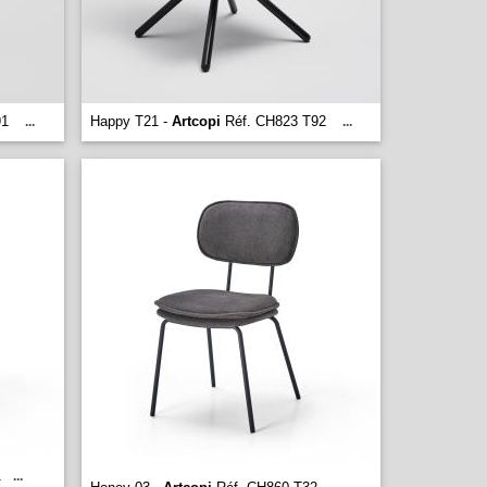
91
Happy T21 -
Artcopi
Réf. CH823 T92
...
...
1
...