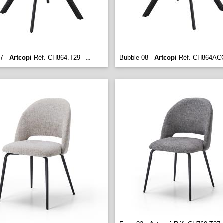
7 -
Artcopi
Réf. CH864.T29
Bubble 08 -
Artcopi
Réf. CH864AC
...