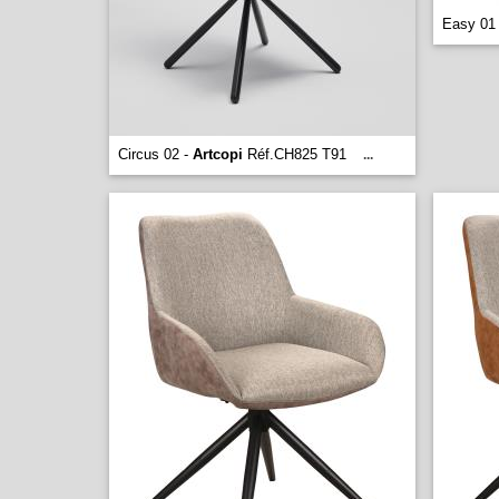
Easy 01
Circus 02 -
Artcopi
Réf.CH825 T91
...