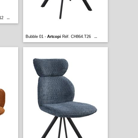
12
...
Bubble 01 -
Artcopi
Réf. CH864.T26
...