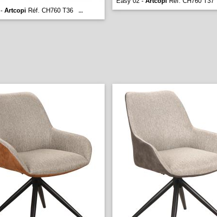
Easy 02 -
Artcopi
Réf. CH760 T37
 -
Artcopi
Réf. CH760 T36
...