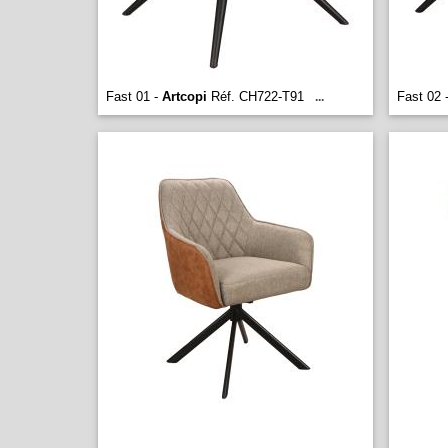
Fast 01 -
Artcopi
Réf. CH722-T91
Fast 02 
...