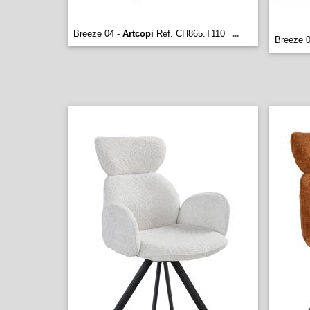
Breeze 04 -
Artcopi
Réf. CH865.T110
...
Breeze 