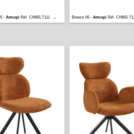
05 -
Artcopi
Réf. CH865.T111
Breeze 06 -
Artcopi
Réf. CH865.T1
...