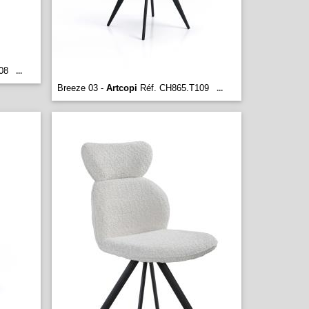
08
...
Breeze 03 -
Artcopi
Réf. CH865.T109
...