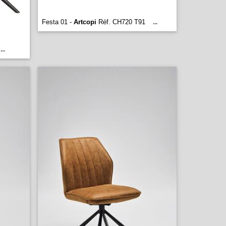
Festa 01 -
Artcopi
Réf. CH720 T91
...
...