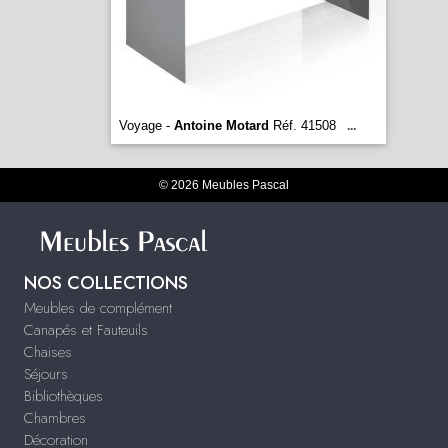
Voyage -
Antoine Motard
Réf. 41508
...
© 2026 Meubles Pascal
NOS COLLECTIONS
Meubles de complément
Canapés et Fauteuils
Chaises
Séjours
Bibliothèques
Chambres
Décoration