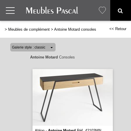
<< Retour
>
Meubles de complément
>
Antoine Motard consoles
Antoine Motard
Consoles
Ablon -
Antoine Motard
Réf. 42103MN
...