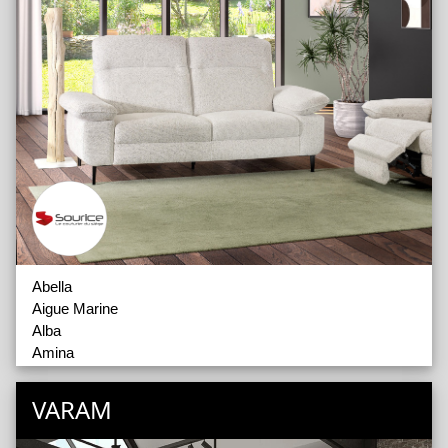
Abella
Aigue Marine
Alba
Amina
Cerise
Charline
VARAM
Emeline
Emma