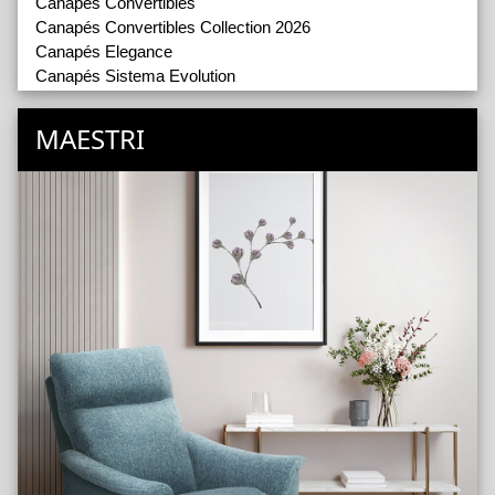
Canapés Convertibles
Canapés Convertibles Collection 2026
Canapés Elegance
Canapés Sistema Evolution
Fauteuils
Fauteuils Relax
MAESTRI
Coussins et Poufs