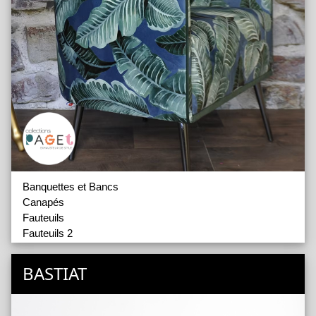
Banquettes et Bancs
Canapés
Fauteuils
Fauteuils 2
Têtes de Lits
Accessoires
BASTIAT